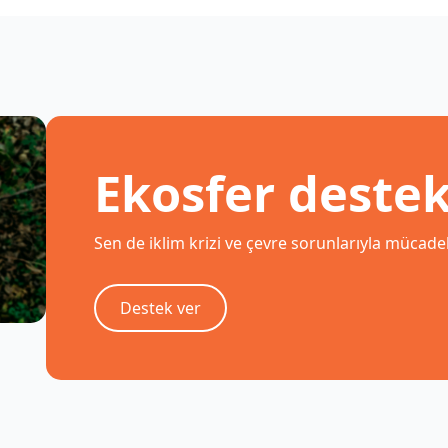
Ekosfer destekç
Sen de iklim krizi ve çevre sorunlarıyla mücade
Destek ver