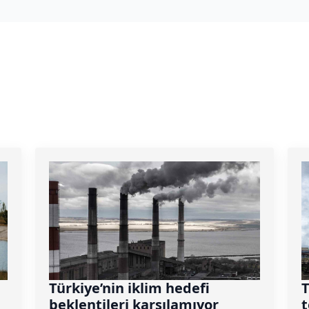
Türkiye’nin iklim hedefi
T
beklentileri karşılamıyor
t