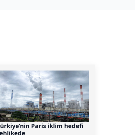
ürkiye’nin Paris iklim hedefi
ehlikede