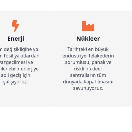
Enerji
Nükleer
im değişikliğine yol
Tarihteki en büyük
n fosil yakıtlardan
endüstriyel felaketlerin
vazgeçilmesi ve
sorumlusu, pahalı ve
ilenebilir enerjiye
riskli nükleer
adil geçiş için
santralların tüm
çalışıyoruz.
dünyada kapatılmasını
savunuyoruz.